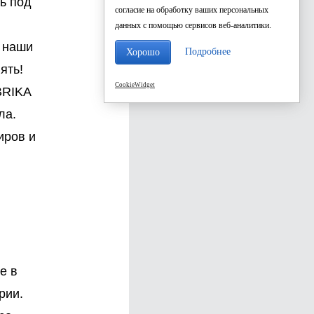
ь под
согласие на обработку ваших персональных
данных с помощью сервисов веб-аналитики.
» наши
Подробнее
Хорошо
ять!
CookieWidget
BRIKA
ла.
иров и
е в
рии.