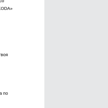
со
ŠKODA»
твоя
а по