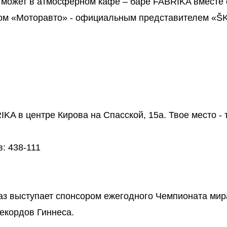
может в атмосферном кафе – баре FABRIKA вместе 
ром «Моторавто» - официальным представителем «
KA в центре Кирова на Спасской, 15а. Твое место - 
: 438-111
аз выступает спонсором ежегодного Чемпионата мир
рекордов Гиннеса.