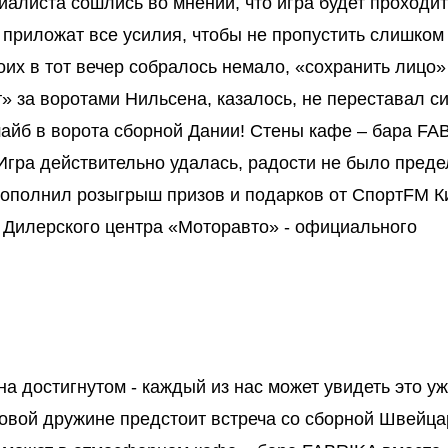
листа сошлись во мнении, что игра будет проходит
е приложат все усилия, чтобы не пропустить слишком
их в тот вечер собралось немало, «сохранить лицо
» за воротами Нильсена, казалось, не переставал си
айб в ворота сборной Дании! Стены кафе – бара FA
Игра действительно удалась, радости не было преде
ополнил розыгрыш призов и подарков от СпортFM К
 Дилерского центра «Моторавто» - официального
а достигнутом - каждый из нас может увидеть это уж
едовой дружине предстоит встреча со сборной Швейца