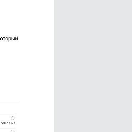
который
i
i