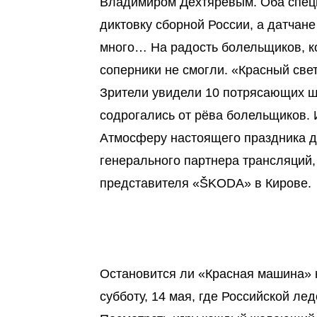
Владимиром Дехтярёвым. Оба специа
диктовку сборной России, а датчан
много… На радость болельщиков, ко
соперники не смогли. «Красный свет
Зрители увидели 10 потрясающих ш
содрогались от рёва болельщиков. 
Атмосферу настоящего праздника д
генерального партнера трансляций,
представителя «ŠKODA» в Кирове.
Остановится ли «Красная машина» н
субботу, 14 мая, где Российской л