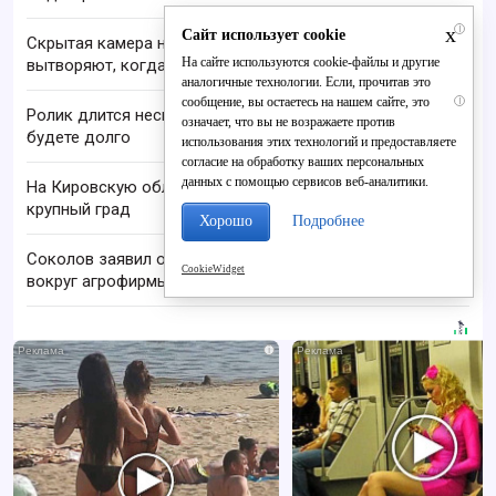
x
i
Сайт использует cookie
Скрытая камера на пляже Крыма: Что люди
На сайте используются cookie-файлы и другие
вытворяют, когда их не видят...
аналогичные технологии. Если, прочитав это
сообщение, вы остаетесь на нашем сайте, это
i
Ролик длится несколько секунд, а смеяться вы
означает, что вы не возражаете против
будете долго
использования этих технологий и предоставляете
согласие на обработку ваших персональных
данных с помощью сервисов веб-аналитики.
На Кировскую область надвигаются шквалы и
крупный град
Хорошо
Подробнее
Соколов заявил о развитии Рождественского
CookieWidget
вокруг агрофирмы
i