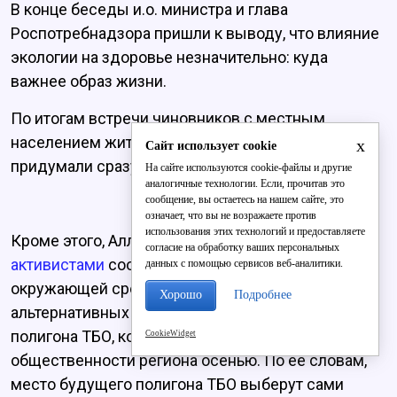
В конце беседы и.о. министра и глава
Роспотребнадзора пришли к выводу, что влияние
экологии на здоровье незначительно: куда
важнее образ жизни.
По итогам встречи чиновников с местным
населением жители Слободского района
x
Сайт использует cookie
придумали сразу несколько мемов.
На сайте используются cookie-файлы и другие
аналогичные технологии. Если, прочитав это
сообщение, вы остаетесь на нашем сайте, это
означает, что вы не возражаете против
использования этих технологий и предоставляете
Кроме этого, Алла Албегова
на встрече с
согласие на обработку ваших персональных
активистами
сообщила, что министерство охраны
данных с помощью сервисов веб-аналитики.
окружающей среды разрабатывает список
Хорошо
Подробнее
альтернативных площадок строительства
полигона ТБО, который представят
CookieWidget
общественности региона осенью. По её словам,
место будущего полигона ТБО выберут сами