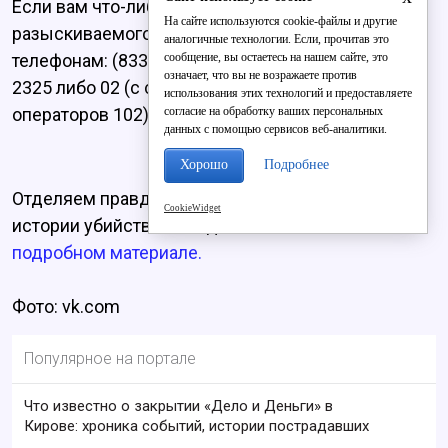
Если вам что-либо известно о местонахождении
На сайте используются cookie-файлы и другие
разыскиваемого, просим сообщить в полицию по
аналогичные технологии. Если, прочитав это
сообщение, вы остаетесь на нашем сайте, это
телефонам: (8332) 589-514, 589-587, 8-922-975-
означает, что вы не возражаете против
2325 либо 02 (с сотовых телефонов любых
использования этих технологий и предоставляете
согласие на обработку ваших персональных
операторов 102).
данных с помощью сервисов веб-аналитики.
Хорошо
Подробнее
Отделяем правду от вымыслов в мрачной
CookieWidget
истории убийства молодоженов в
нашем
подробном материале.
Фото: vk.com
Популярное на портале
Что известно о закрытии «Дело и Деньги» в
Кирове: хроника событий, истории пострадавших