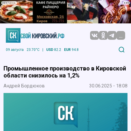
РЕКЛАМА
...
09 августа
23.70°C
|
USD
82.2
EUR
94.8
Промышленное производство в Кировской
области снизилось на 1,2%
Андрей Бордюков
30.06.2025 - 18:08