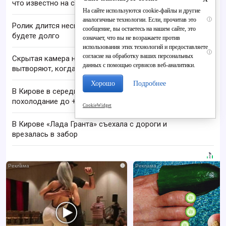
что известно на сегодня
На сайте используются cookie-файлы и другие
аналогичные технологии. Если, прочитав это
i
Ролик длится несколько секунд, а смеяться вы
сообщение, вы остаетесь на нашем сайте, это
будете долго
означает, что вы не возражаете против
использования этих технологий и предоставляете
i
согласие на обработку ваших персональных
Скрытая камера на пляже Крыма: Что люди
данных с помощью сервисов веб-аналитики.
вытворяют, когда их не видят...
Хорошо
Подробнее
В Кирове в середине августа ожидается
похолодание до +17 C
CookieWidget
В Кирове «Лада Гранта» съехала с дороги и
врезалась в забор
i