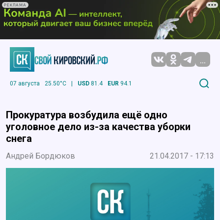
РЕКЛАМА
...
07 августа
25.50°C
|
USD
81.4
EUR
94.1
Прокуратура возбудила ещё одно
уголовное дело из-за качества уборки
снега
Андрей Бордюков
21.04.2017 - 17:13