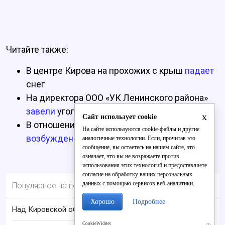
Читайте также:
В центре Кирова на прохожих с крыш
падает
снег
На директора ООО «УК Ленинского района»
завели
уголовное дело
x
Сайт использует cookie
В отношении чиновников горадминистрации
На сайте используются cookie-файлы и другие
возбуждено
уголовное дело
аналогичные технологии. Если, прочитав это
сообщение, вы остаетесь на нашем сайте, это
означает, что вы не возражаете против
использования этих технологий и предоставляете
согласие на обработку ваших персональных
данных с помощью сервисов веб-аналитики.
Популярное на портале
Хорошо
Подробнее
Над Кировской областью сбили БПЛА
CookieWidget