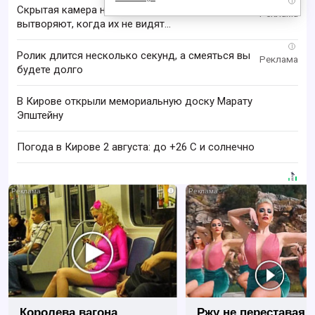
i
Скрытая камера на пляже Крыма: Что люди
вытворяют, когда их не видят...
i
Ролик длится несколько секунд, а смеяться вы
будете долго
В Кирове открыли мемориальную доску Марату
Эпштейну
Погода в Кирове 2 августа: до +26 C и солнечно
i
Королева вагона
Ржу не переставая, 