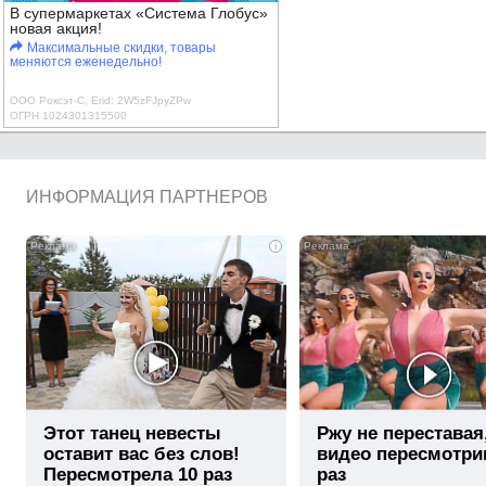
В супермаркетах «Система Глобус»
новая акция!
Максимальные скидки, товары
меняются еженедельно!
ООО Роксэт-С, Erid: 2W5zFJpyZPw
ОГРН 1024301315500
ИНФОРМАЦИЯ ПАРТНЕРОВ
i
Этот танец невесты
Ржу не переставая
оставит вас без слов!
видео пересмотри
Пересмотрела 10 раз
раз