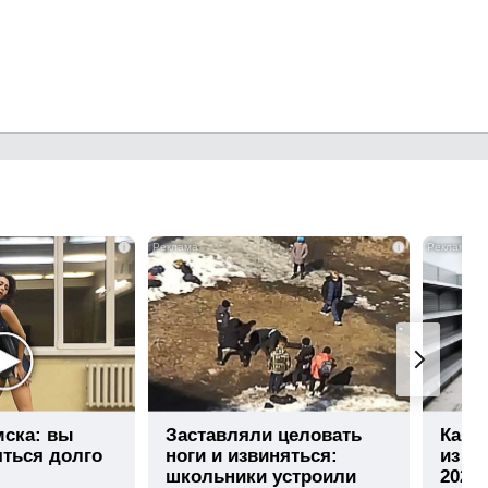
i
i
мска: вы
Заставляли целовать
Каки
яться долго
ноги и извиняться:
из ма
школьники устроили
2026 