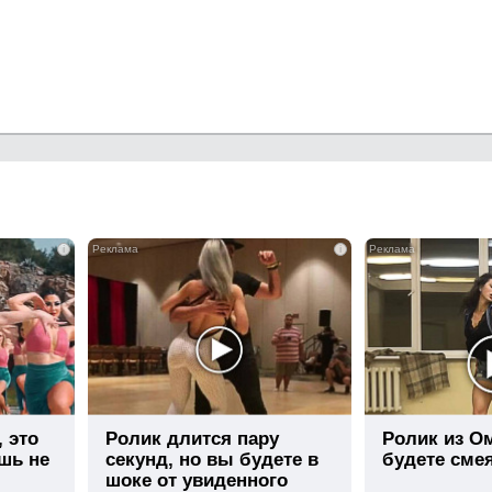
i
i
, это
Ролик длится пару
Ролик из О
шь не
секунд, но вы будете в
будете сме
шоке от увиденного