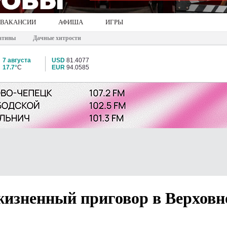
ВАКАНСИИ
АФИША
ИГРЫ
ативы
Дачные хитрости
7 августа
USD
81.4077
17.7°
C
EUR
94.0585
жизненный приговор в Верхов