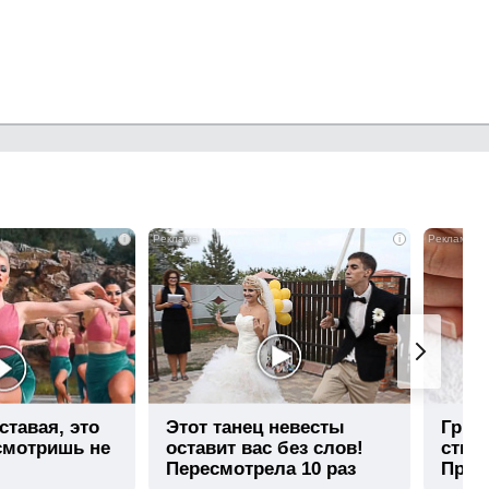
i
i
ставая, это
Этот танец невесты
Гриб
смотришь не
оставит вас без слов!
стир
Пересмотрела 10 раз
Прос