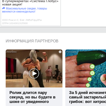
В супермаркетах «Система Глобус»
новая акция!
Максимальные скидки, товары
меняются еженедельно!
ООО Роксэт-С, Erid: 2W5zFJpyZPw
ОГРН 1024301315500
ИНФОРМАЦИЯ ПАРТНЕРОВ
i
Ролик длится пару
За 5 дней исчезне
секунд, но вы будете в
самый застарелы
шоке от увиденного
грибок: вот хитро