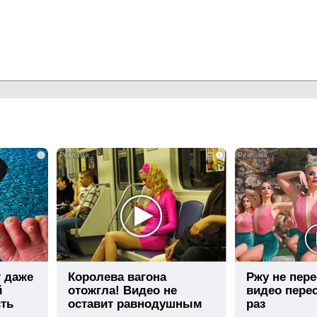
i
i
т даже
Королева вагона
Ржу не пере
й
отожгла! Видео не
видео пере
сть
оставит равнодушным
раз