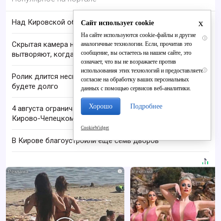
x
Над Кировской областью сбили БПЛА
Сайт использует cookie
На сайте используются cookie-файлы и другие
i
Скрытая камера на пляже Крыма: Что люди
аналогичные технологии. Если, прочитав это
сообщение, вы остаетесь на нашем сайте, это
вытворяют, когда их не видят...
означает, что вы не возражаете против
использования этих технологий и предоставляете
i
Ролик длится несколько секунд, а смеяться вы
согласие на обработку ваших персональных
будете долго
данных с помощью сервисов веб-аналитики.
Хорошо
Подробнее
4 августа ограничат движение на переездах в
Кирово-Чепецком районе
CookieWidget
В Кирове благоустроили ещё семь дворов
i