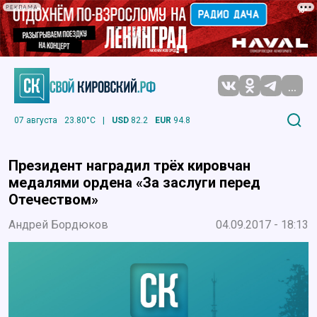
РЕКЛАМА
...
07 августа
23.80°C
|
USD
82.2
EUR
94.8
Президент наградил трёх кировчан
медалями ордена «За заслуги перед
Отечеством»
Андрей Бордюков
04.09.2017 - 18:13