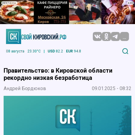
РЕКЛАМА
...
08 августа
23.30°C
|
USD
82.2
EUR
94.8
Правительство: в Кировской области
рекордно низкая безработица
Андрей Бордюков
09.01.2025 - 08:32