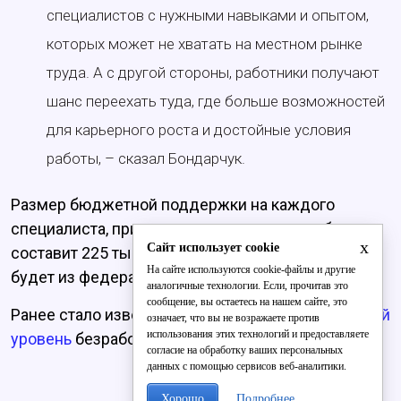
специалистов с нужными навыками и опытом,
которых может не хватать на местном рынке
труда. А с другой стороны, работники получают
шанс переехать туда, где больше возможностей
для карьерного роста и достойные условия
работы, – сказал Бондарчук.
Размер бюджетной поддержки на каждого
специалиста, принятого на постоянную работу,
x
Сайт использует cookie
составит 225 тысяч рублей. Финансирование
На сайте используются cookie-файлы и другие
будет из федерального и областного бюджетов.
аналогичные технологии. Если, прочитав это
сообщение, вы остаетесь на нашем сайте, это
Ранее стало известно, что в регионе самый
низкий
означает, что вы не возражаете против
использования этих технологий и предоставляете
уровень
безработицы среди молодёжи.
согласие на обработку ваших персональных
данных с помощью сервисов веб-аналитики.
Хорошо
Подробнее