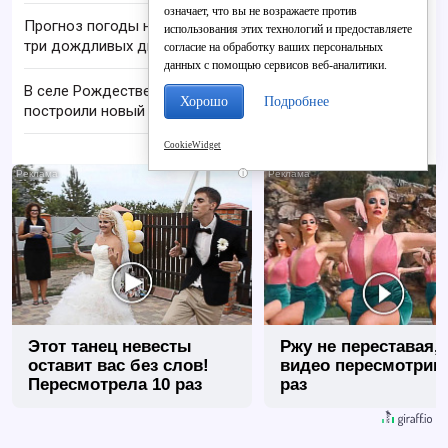
означает, что вы не возражаете против
Прогноз погоды на август в Кировской области:
использования этих технологий и предоставляете
три дождливых дня
согласие на обработку ваших персональных
данных с помощью сервисов веб-аналитики.
В селе Рождественском семье учителей
Хорошо
Подробнее
построили новый дом
CookieWidget
i
Этот танец невесты
Ржу не переставая, 
оставит вас без слов!
видео пересмотриш
Пересмотрела 10 раз
раз