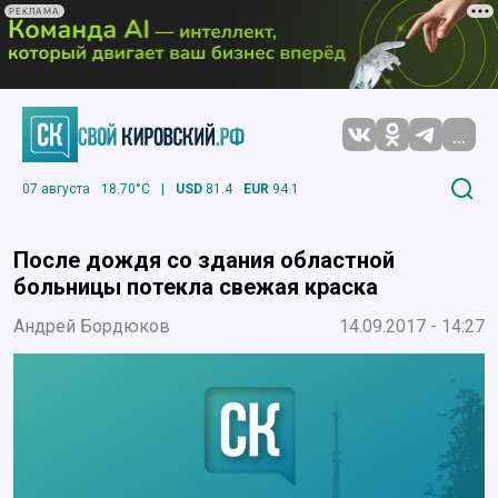
РЕКЛАМА
...
07 августа
18.70°C
|
USD
81.4
EUR
94.1
После дождя со здания областной
больницы потекла свежая краска
Андрей Бордюков
14.09.2017 - 14:27