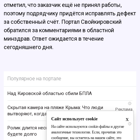
отметил, что заказчик ещё не принял работы,
поэтому подрядчику придётся исправлять дефект
за собственный счёт. Портал Свойкировский
обратился за комментариями в областной
минздрав. Ответ ожидается в течение
сегодняшнего дня.
Популярное на портале
Над Кировской областью сбили БПЛА
i
Скрытая камера на пляже Крыма: Что люди
вытворяют, когда их не видят...
x
Сайт использует cookie
i
На сайте используются cookie-файлы и другие
Ролик длится несколько секунд, а смеяться вы
аналогичные технологии. Если, прочитав это
будете долго
сообщение, вы остаетесь на нашем сайте, это