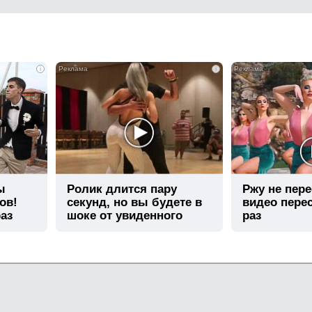
i
i
ы
Ролик длится пару
Ржу не пере
ов!
секунд, но вы будете в
видео пере
аз
шоке от увиденного
раз