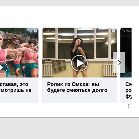
i
i
ставая, это
Ролик из Омска: вы
Смол
смотришь не
будете смеяться долго
росс
футб
стра