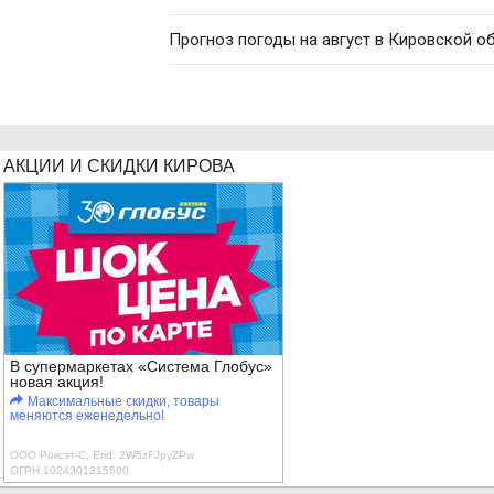
Прогноз погоды на август в Кировской о
АКЦИИ И СКИДКИ КИРОВА
В супермаркетах «Система Глобус»
новая акция!
Максимальные скидки, товары
меняются еженедельно!
ООО Роксэт-С, Erid: 2W5zFJpyZPw
ОГРН 1024301315500