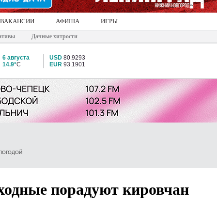
ВАКАНСИИ
АФИША
ИГРЫ
ативы
Дачные хитрости
6 августа
USD
80.9293
14.9°
C
EUR
93.1901
ПОГОДОЙ
ыходные порадуют кировчан