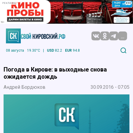
РЕКЛАМА
...
08 августа
19.30°C
|
USD
82.2
EUR
94.8
Погода в Кирове: в выходные снова
ожидается дождь
Андрей Бордюков
30.09.2016 - 07:05