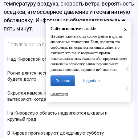
температуру воздуха, скорость ветра, вероятность
осадков, атмосферное давление и геомагнитную
обстановку. Информация обновляется каждые
x
пять минут.
Сайт использует cookie
На сайте используются cookie-файлы и другие
аналогичные технологии. Если, прочитав это
Популярное на портале
сообщение, вы остаетесь на нашем сайте, это
означает, что вы не возражаете против
использования этих технологий и предоставляете
Над Кировской областью сбили БПЛА
согласие на обработку ваших персональных
i
данных с помощью сервисов веб-аналитики.
Ролик длится несколько секунд, а смеяться вы
будете долго
Хорошо
Подробнее
i
Скрытая камера на пляже Крыма: Что люди
CookieWidget
вытворяют, когда их не видят...
На Кировскую область надвигаются шквалы и
крупный град
В Кирове прогнозируют дождливую субботу