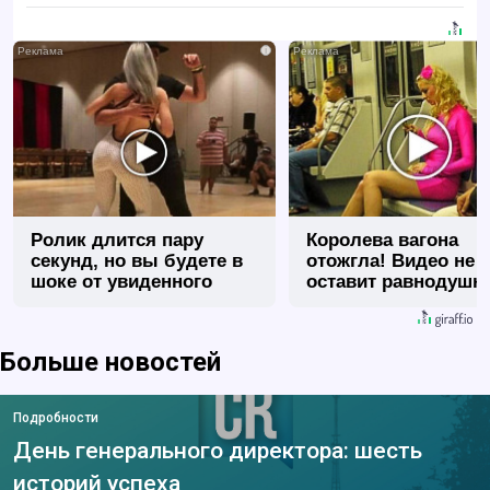
i
Ролик длится пару
Королева вагона
секунд, но вы будете в
отожгла! Видео не
шоке от увиденного
оставит равнодуш
Больше новостей
Подробности
День генерального директора: шесть
историй успеха