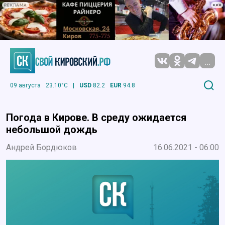
РЕКЛАМА
...
09 августа
23.10°C
|
USD
82.2
EUR
94.8
Погода в Кирове. В среду ожидается
небольшой дождь
Андрей Бордюков
16.06.2021 - 06:00