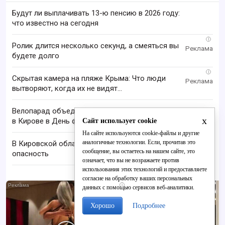
Будут ли выплачивать 13-ю пенсию в 2026 году:
что известно на сегодня
i
Ролик длится несколько секунд, а смеяться вы
будете долго
i
Скрытая камера на пляже Крыма: Что люди
вытворяют, когда их не видят...
Велопарад объединил более тысячи участников
x
в Кирове в День физкультурника
Сайт использует cookie
На сайте используются cookie-файлы и другие
аналогичные технологии. Если, прочитав это
В Кировской области объявили ракетную
сообщение, вы остаетесь на нашем сайте, это
опасность
означает, что вы не возражаете против
использования этих технологий и предоставляете
согласие на обработку ваших персональных
i
данных с помощью сервисов веб-аналитики.
Хорошо
Подробнее