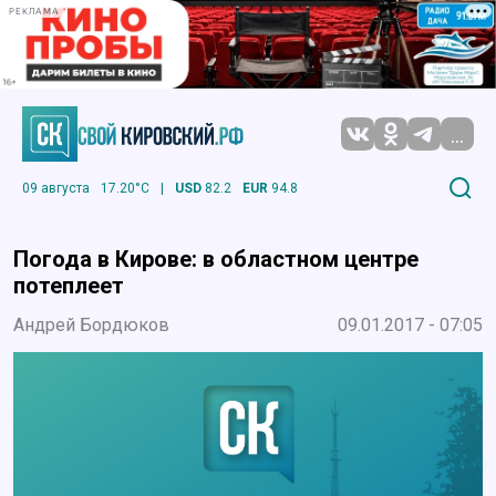
РЕКЛАМА
...
09 августа
17.20°C
|
USD
82.2
EUR
94.8
Погода в Кирове: в областном центре
потеплеет
Андрей Бордюков
09.01.2017 - 07:05