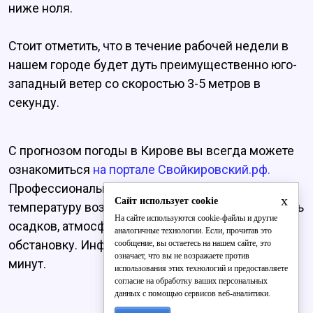
ниже ноля.
Стоит отметить, что в течение рабочей недели в
нашем городе будет дуть преимущественно юго-
западный ветер со скоростью 3-5 метров в
секунду.
С прогнозом погоды в Кирове вы всегда можете
ознакомиться
на портале Свойкировский.рф.
Профессиональная метеостанция показывает
x
Сайт использует cookie
температуру воздуха, скорость ветра, вероятность
На сайте используются cookie-файлы и другие
осадков, атмосферное давление и геомагнитную
аналогичные технологии. Если, прочитав это
обстановку. Информация обновляется каждые 5
сообщение, вы остаетесь на нашем сайте, это
означает, что вы не возражаете против
минут.
использования этих технологий и предоставляете
согласие на обработку ваших персональных
данных с помощью сервисов веб-аналитики.