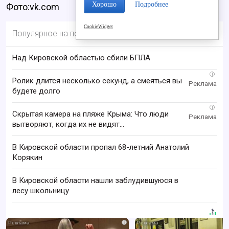
Хорошо
Подробнее
Фото:vk.com
CookieWidget
Популярное на портале
Над Кировской областью сбили БПЛА
i
Ролик длится несколько секунд, а смеяться вы
будете долго
i
Скрытая камера на пляже Крыма: Что люди
вытворяют, когда их не видят...
В Кировской области пропал 68-летний Анатолий
Корякин
В Кировской области нашли заблудившуюся в
лесу школьницу
i