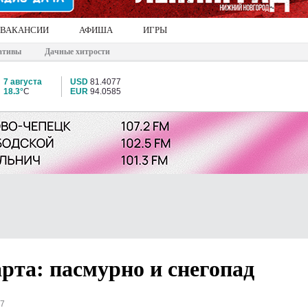
ВАКАНСИИ
АФИША
ИГРЫ
ативы
Дачные хитрости
7 августа
USD
81.4077
18.3°
C
EUR
94.0585
арта: пасмурно и снегопад
27