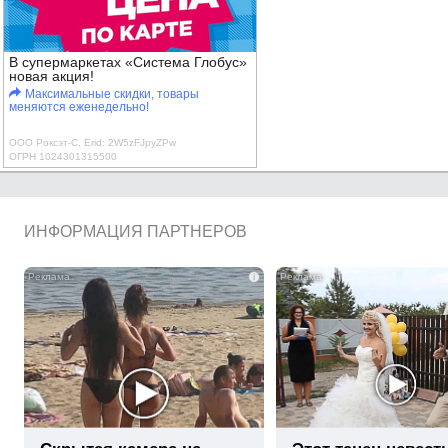
В супермаркетах «Система Глобус»
новая акция!
Максимальные скидки, товары
меняются еженедельно!
ООО Роксэт-С, Erid: 2W5zFJpyZPw
ОГРН 1024301315500
ИНФОРМАЦИЯ ПАРТНЕРОВ
i