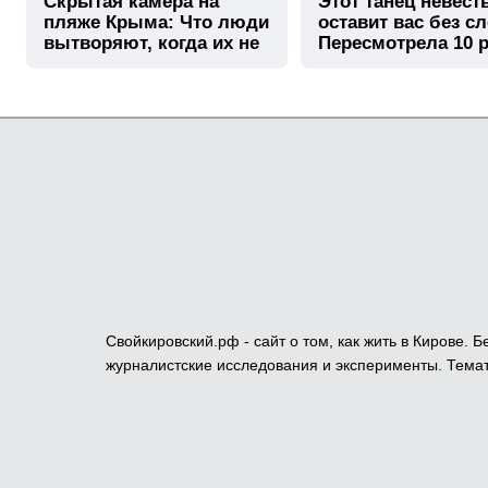
Скрытая камера на
Этот танец невест
пляже Крыма: Что люди
оставит вас без сл
вытворяют, когда их не
Пересмотрела 10 р
видят...
Свойкировский.рф - сайт о том, как жить в Кирове.
журналистские исследования и эксперименты. Темат