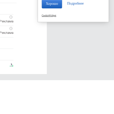
Подробнее
Хорошо
CookieWidget
i
i