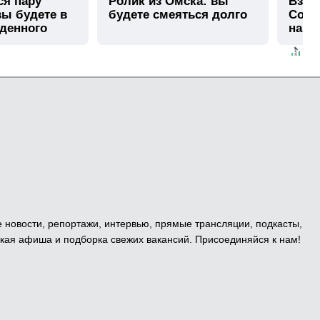
ся пару
Ролик из Омска: вы
Взло
вы будете в
будете смеяться долго
Собча
иденного
нашл
е новости, репортажи, интервью, прямые трансляции, подкасты,
кая афиша и подборка свежих вакансий. Присоединяйся к нам!