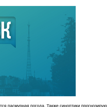
ется пасмурная погода. Также синоптики прогнозируют