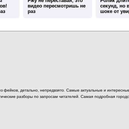
ы
Ржу не переставая, это
Ролик длит
ов!
видео пересмотришь не
секунд, но 
аз
раз
шоке от ув
 Без фейков, детально, непредвзято. Самые актуальные и интересны
ические разборы по запросам читателей. Самая подробная городс