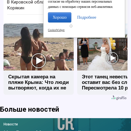
согласие на обработку ваших персональных
В Кировской области пропал 68-летний Анатолий
данных с помощью сервисов веб-аналитики.
Корякин
Хорошо
Подробнее
i
CookieWidget
Скрытая камера на
Этот танец невесты
пляже Крыма: Что люди
оставит вас без сло
вытворяют, когда их не
Пересмотрела 10 ра
видят...
Больше новостей
Новости