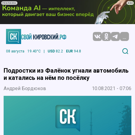
РЕКЛАМА
...
08 августа
19.40°C
|
USD
82.2
EUR
94.8
Подростки из Фалёнок угнали автомобиль
и катались на нём по посёлку
Андрей Бордюков
10.08.2021 - 07:06