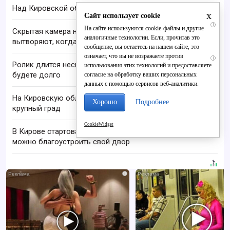
Над Кировской областью сбили БПЛА
x
Сайт использует cookie
i
На сайте используются cookie-файлы и другие
Скрытая камера на пляже Крыма: Что люди
аналогичные технологии. Если, прочитав это
вытворяют, когда их не видят...
сообщение, вы остаетесь на нашем сайте, это
означает, что вы не возражаете против
i
Ролик длится несколько секунд, а смеяться вы
использования этих технологий и предоставляете
будете долго
согласие на обработку ваших персональных
данных с помощью сервисов веб-аналитики.
На Кировскую область надвигаются шквалы и
Хорошо
Подробнее
крупный град
CookieWidget
В Кирове стартовал проект «Вятские дворики»:
можно благоустроить свой двор
i