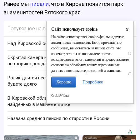
Ранее мы
писали
, что в Кирове появится парк
знаменитостей Вятского края.
x
Популярное на портале
Сайт использует cookie
На сайте используются cookie-файлы и другие
аналогичные технологии. Если, прочитав это
Над Кировской областью сбили БПЛА
сообщение, вы остаетесь на нашем сайте, это
означает, что вы не возражаете против
i
Скрытая камера на пляже Крыма: Что люди
использования этих технологий и предоставляете
вытворяют, когда их не видят...
согласие на обработку ваших персональных
данных с помощью сервисов веб-аналитики.
i
Ролик длится несколько секунд, а смеяться вы
Хорошо
Подробнее
будете долго
CookieWidget
В Кировской области проверяют гибель супругов,
найденных в машине в Вятке
Названа средняя пенсия по старости в России
i