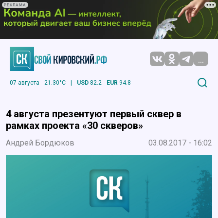
РЕКЛАМА
...
07 августа
21.30°C
|
USD
82.2
EUR
94.8
4 августа презентуют первый сквер в
рамках проекта «30 скверов»
Андрей Бордюков
03.08.2017 - 16:02