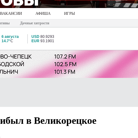
ВАКАНСИИ
АФИША
ИГРЫ
ативы
Дачные хитрости
6 августа
USD
80.9293
14.7°
C
EUR
93.1901
ибыл в Великорецкое
1