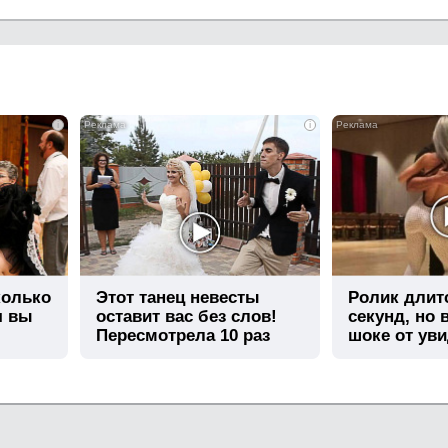
i
i
колько
Этот танец невесты
Ролик длит
я вы
оставит вас без слов!
секунд, но 
Пересмотрела 10 раз
шоке от ув