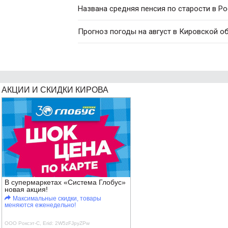
Названа средняя пенсия по старости в Р
Прогноз погоды на август в Кировской о
АКЦИИ И СКИДКИ КИРОВА
В супермаркетах «Система Глобус»
новая акция!
Максимальные скидки, товары
меняются еженедельно!
ООО Роксэт-С, Erid: 2W5zFJpyZPw