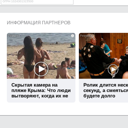
ОГРН 1024301315500
ИНФОРМАЦИЯ ПАРТНЕРОВ
i
Скрытая камера на
Ролик длится нес
пляже Крыма: Что люди
секунд, а смеятьс
вытворяют, когда их не
будете долго
видят...