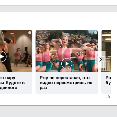
i
i
ся пару
Ржу не переставая, это
Роли
вы будете в
видео пересмотришь не
буде
иденного
раз