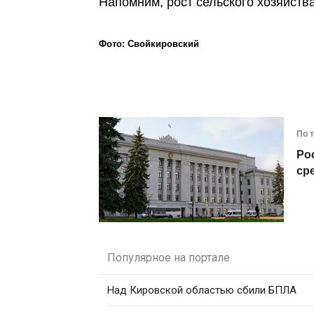
Напомним, рост сельского хозяйств
Фото: Свойкировский
По 
Ро
ср
Популярное на портале
Над Кировской областью сбили БПЛА