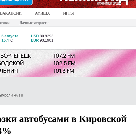
ВАКАНСИИ
АФИША
ИГРЫ
ативы
Дачные хитрости
6 августа
USD
80.9293
15.4°
C
EUR
93.1901
ЫРОСЛИ НА 3%
зки автобусами в Кировской
 3%