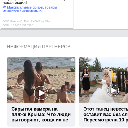
новая акция!
Максимальные скидки, товары
меняются еженедельно!
ООО Роксэт-С, Erid: 2W5zFJpyZPw
ОГРН 1024301315500
ИНФОРМАЦИЯ ПАРТНЕРОВ
i
Скрытая камера на
Этот танец невест
пляже Крыма: Что люди
оставит вас без сл
вытворяют, когда их не
Пересмотрела 10 р
видят...