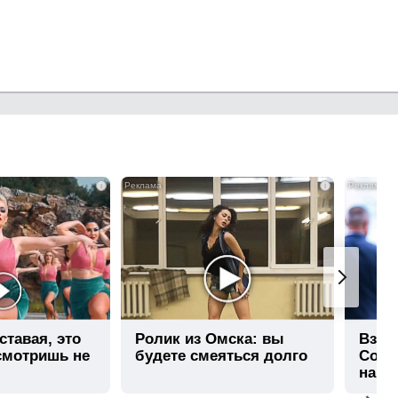
i
i
ставая, это
Ролик из Омска: вы
Взло
смотришь не
будете смеяться долго
Собча
нашл