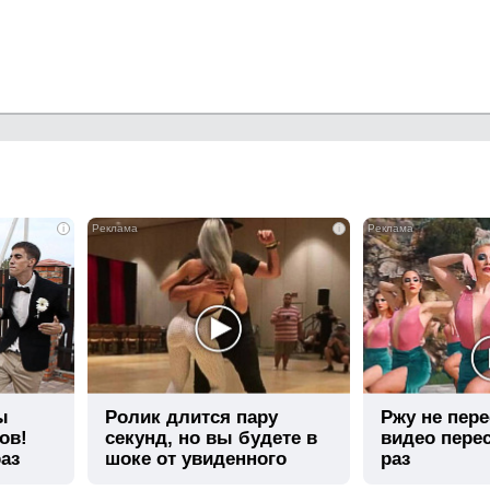
i
i
ы
Ролик длится пару
Ржу не пере
ов!
секунд, но вы будете в
видео пере
аз
шоке от увиденного
раз