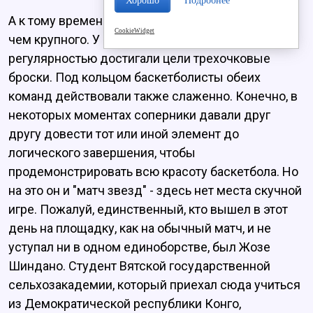
Хорошо
Подробнее
А к тому времени счет в игре вырос уже до более
CookieWidget
чем крупного. У игроков с завидной
регулярностью достигали цели трехочковые
броски. Под кольцом баскетболисты обеих
команд действовали также слаженно. Конечно, в
некоторых моментах соперники давали друг
другу довести тот или иной элемент до
логического завершения, чтобы
продемонстрировать всю красоту баскетбола. Но
на это он и "матч звезд" - здесь нет места скучной
игре. Пожалуй, единственный, кто вышел в этот
день на площадку, как на обычный матч, и не
уступал ни в одном единоборстве, был Жозе
Шиндано. Студент Вятской государственной
сельхозакадемии, который приехал сюда учиться
из Демократической республики Конго,