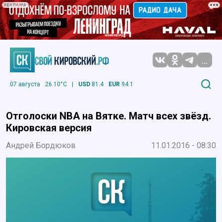
РЕКЛАМА
...
07 августа
26.10°C
|
USD
81.4
EUR
94.1
Отголоски NBA на Вятке. Матч всех звёзд.
Кировская версия
Андрей Бордюков
11.01.2016 - 08:30