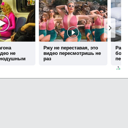
агона
Ржу не переставая, это
Рак н
део не
видео пересмотришь не
боли
внодушным
раз
перв
боле