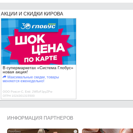
АКЦИИ И СКИДКИ КИРОВА
В супермаркетах «Система Глобус»
новая акция!
Максимальные скидки, товары
меняются еженедельно!
ООО Роксэт-С, Erid: 2W5zFJpyZPw
ОГРН 1024301315500
ИНФОРМАЦИЯ ПАРТНЕРОВ
i