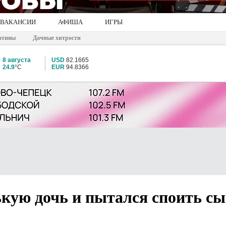
ВАКАНСИИ
АФИША
ИГРЫ
ативы
Дачные хитрости
8 августа
USD
82.1665
24.9°
C
EUR
94.8366
кую дочь и пытался споить с
7