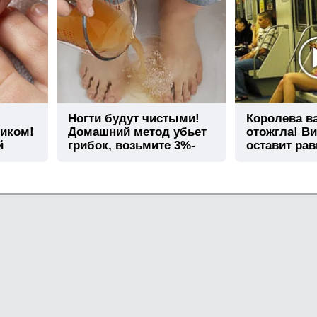
Ногти будут чистыми!
Королева в
тиком!
Домашний метод убьет
отожгла! Ви
й
грибок, возьмите 3%-
оставит ра
ю…