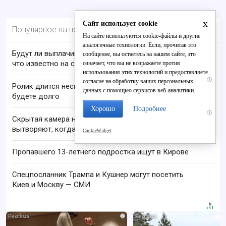
x
Сайт использует cookie
Популярное на портале
На сайте используются cookie-файлы и другие
аналогичные технологии. Если, прочитав это
Будут ли выплачивать 13-ю пенсию в 2026 году:
сообщение, вы остаетесь на нашем сайте, это
что известно на сегодня
означает, что вы не возражаете против
использования этих технологий и предоставляете
i
согласие на обработку ваших персональных
Ролик длится несколько секунд, а смеяться вы
данных с помощью сервисов веб-аналитики.
будете долго
Хорошо
Подробнее
i
Скрытая камера на пляже Крыма: Что люди
вытворяют, когда их не видят...
CookieWidget
Пропавшего 13-летнего подростка ищут в Кирове
Спецпосланник Трампа и Кушнер могут посетить
Киев и Москву — СМИ
i