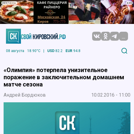
РЕКЛАМА
...
08 августа
18.90°C
|
USD
82.2
EUR
94.8
«Олимпия» потерпела унизительное
поражение в заключительном домашнем
матче сезона
Андрей Бордюков
10.02.2016 - 11:00