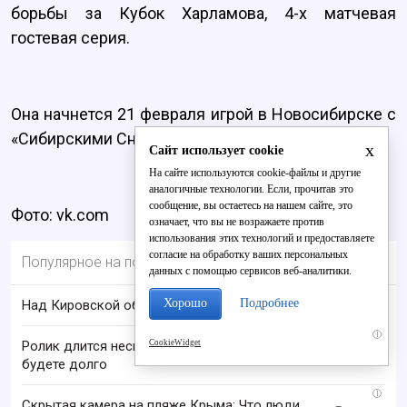
борьбы за Кубок Харламова, 4-х матчевая
гостевая серия.
Она начнется 21 февраля игрой в Новосибирске с
«Сибирскими Снайперами».
x
Сайт использует cookie
На сайте используются cookie-файлы и другие
аналогичные технологии. Если, прочитав это
сообщение, вы остаетесь на нашем сайте, это
Фото: vk.com
означает, что вы не возражаете против
использования этих технологий и предоставляете
согласие на обработку ваших персональных
Популярное на портале
данных с помощью сервисов веб-аналитики.
Хорошо
Подробнее
Над Кировской областью сбили БПЛА
i
CookieWidget
Ролик длится несколько секунд, а смеяться вы
будете долго
i
Скрытая камера на пляже Крыма: Что люди