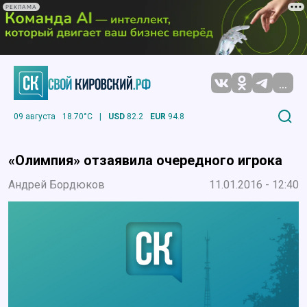
РЕКЛАМА
...
09 августа
18.70°C
|
USD
82.2
EUR
94.8
«Олимпия» отзаявила очередного игрока
Андрей Бордюков
11.01.2016 - 12:40