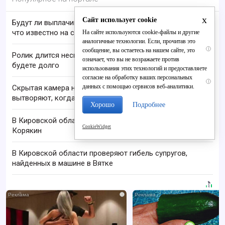
x
Сайт использует cookie
Будут ли выплачивать 13-ю пенсию в 2026 году:
что известно на сегодня
На сайте используются cookie-файлы и другие
аналогичные технологии. Если, прочитав это
i
сообщение, вы остаетесь на нашем сайте, это
Ролик длится несколько секунд, а смеяться вы
означает, что вы не возражаете против
будете долго
использования этих технологий и предоставляете
согласие на обработку ваших персональных
i
данных с помощью сервисов веб-аналитики.
Скрытая камера на пляже Крыма: Что люди
вытворяют, когда их не видят...
Хорошо
Подробнее
В Кировской области пропал 68-летний Анатолий
CookieWidget
Корякин
В Кировской области проверяют гибель супругов,
найденных в машине в Вятке
i