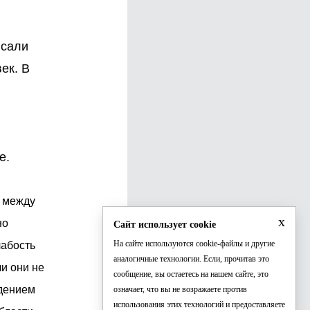
исали
ек. В
е.
т между
x
но
Сайт использует cookie
На сайте используются cookie-файлы и другие
лабость
аналогичные технологии. Если, прочитав это
ли они не
сообщение, вы остаетесь на нашем сайте, это
ждением
означает, что вы не возражаете против
использования этих технологий и предоставляете