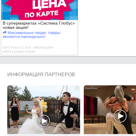
В супермаркетах «Система Глобус»
новая акция!
Максимальные скидки, товары
меняются еженедельно!
ООО Роксэт-С, Erid: 2W5zFJpyZPw
ОГРН 1024301315500
ИНФОРМАЦИЯ ПАРТНЕРОВ
i