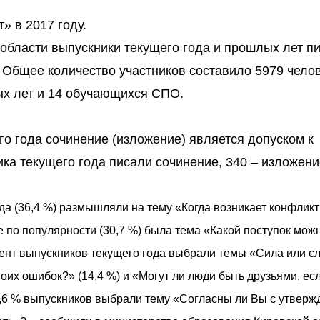
» в 2017 году.
 области выпускники текущего года и прошлых лет п
 Общее количество участников составило 5979 челов
ых лет и 14 обучающихся СПО.
о года сочинение (изложение) является допуском к
ка текущего года писали сочинение, 340 – изложени
да (36,4 %) размышляли на тему «Когда возникает конфлик
 по популярности (30,7 %) была тема «Какой поступок мож
ент выпускников текущего года выбрали темы «Сила или с
оих ошибок?» (14,4 %) и «Могут ли люди быть друзьями, ес
 4,6 % выпускников выбрали тему «Согласны ли Вы с утвер