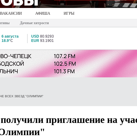
ВАКАНСИИ
АФИША
ИГРЫ
ативы
Дачные хитрости
6 августа
USD
80.9293
18.9°
C
EUR
93.1901
ЧЕ ВСЕХ ЗВЕЗД "ОЛИМПИИ"
 получили приглашение на уча
 "Олимпии"