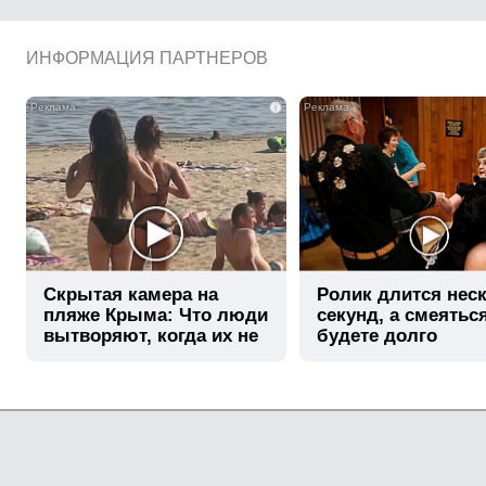
ИНФОРМАЦИЯ ПАРТНЕРОВ
i
Скрытая камера на
Ролик длится нес
пляже Крыма: Что люди
секунд, а смеятьс
вытворяют, когда их не
будете долго
видят...