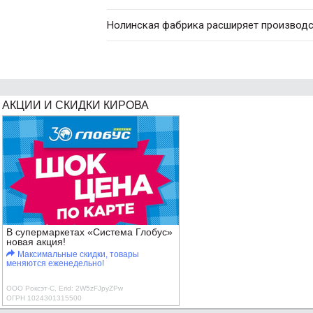
Нолинская фабрика расширяет производс
АКЦИИ И СКИДКИ КИРОВА
В супермаркетах «Система Глобус»
новая акция!
Максимальные скидки, товары
меняются еженедельно!
ООО Роксэт-С, Erid: 2W5zFJpyZPw
ОГРН 1024301315500