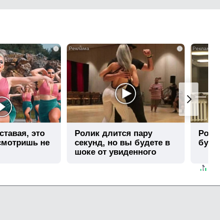
i
i
ставая, это
Ролик длится пару
Роли
смотришь не
секунд, но вы будете в
буде
шоке от увиденного