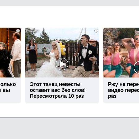
i
i
колько
Этот танец невесты
Ржу не пере
я вы
оставит вас без слов!
видео пере
Пересмотрела 10 раз
раз