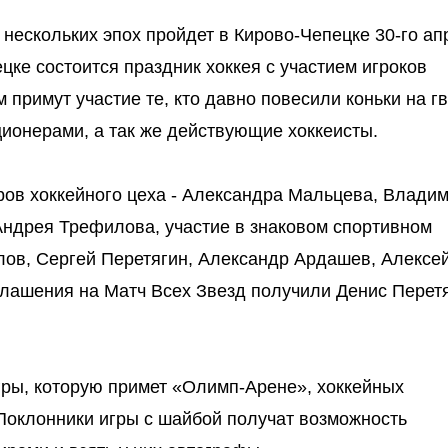
 нескольких эпох пройдет в Кирово-Чепецке 30-го ап
цке состоится праздник хоккея с участием игроков
м примут участие те, кто давно повесили коньки на г
ионерами, а так же действующие хоккеисты.
ов хоккейного цеха - Александра Мальцева, Влади
ндрея Трефилова, участие в знаковом спортивном
ов, Сергей Перетягин, Александр Ардашев, Алексе
глашения на Матч Всех Звезд получили Денис Перетя
ры, которую примет «Олимп-Арене», хоккейных
Поклонники игры с шайбой получат возможность