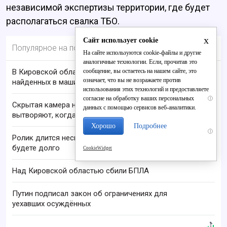
независимой экспертизы территории, где будет
располагаться свалка ТБО.
x
Сайт использует cookie
Популярное на портале
На сайте используются cookie-файлы и другие
аналогичные технологии. Если, прочитав это
сообщение, вы остаетесь на нашем сайте, это
В Кировской области проверяют гибель супругов,
означает, что вы не возражаете против
найденных в машине в Вятке
использования этих технологий и предоставляете
согласие на обработку ваших персональных
i
Скрытая камера на пляже Крыма: Что люди
данных с помощью сервисов веб-аналитики.
вытворяют, когда их не видят...
Хорошо
Подробнее
i
Ролик длится несколько секунд, а смеяться вы
будете долго
CookieWidget
Над Кировской областью сбили БПЛА
Путин подписал закон об ограничениях для
уехавших осуждённых