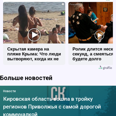
i
Скрытая камера на
Ролик длится неск
пляже Крыма: Что люди
секунд, а смеяться
вытворяют, когда их не
будете долго
видят...
Больше новостей
Новости
Кировская область вошла в тройку
регионов Приволжья с самой дорогой
коммуналкой