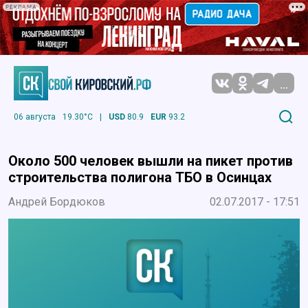
РЕКЛАМА
...
06 августа
19.30°C
|
USD
80.9
EUR
93.2
Около 500 человек вышли на пикет против
строительства полигона ТБО в Осинцах
Андрей Бордюков
02.07.2017 - 17:51