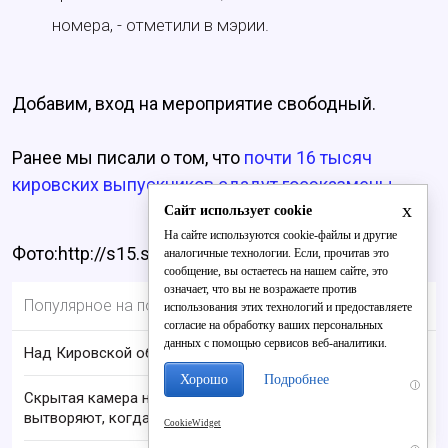
номера, - отметили в мэрии.
Добавим, вход на мероприятие свободный.
Ранее мы писали о том, что
почти 16 тысяч
кировских выпускников сдадут госэказмены.
x
Сайт использует cookie
На сайте используются cookie-файлы и другие
Фото:http://s15.stc.m.kpcdn.net/
аналогичные технологии. Если, прочитав это
сообщение, вы остаетесь на нашем сайте, это
означает, что вы не возражаете против
Популярное на портале
использования этих технологий и предоставляете
согласие на обработку ваших персональных
данных с помощью сервисов веб-аналитики.
Над Кировской областью сбили БПЛА
Хорошо
Подробнее
i
Скрытая камера на пляже Крыма: Что люди
вытворяют, когда их не видят...
CookieWidget