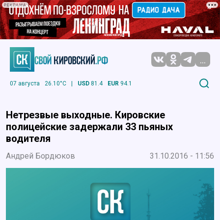
РЕКЛАМА
...
07 августа
26.10°C
|
USD
81.4
EUR
94.1
Нетрезвые выходные. Кировские
полицейские задержали 33 пьяных
водителя
Андрей Бордюков
31.10.2016 - 11:56