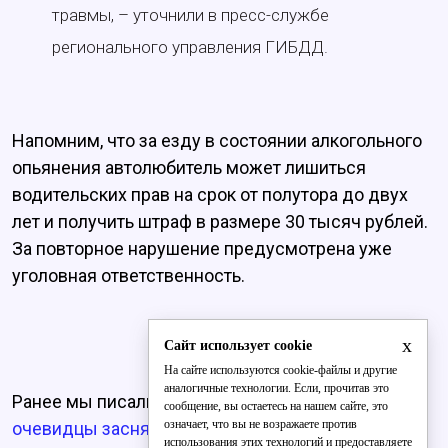
травмы, – уточнили в пресс-службе
регионального управления ГИБДД.
Напомним, что за езду в состоянии алкогольного
опьянения автолюбитель может лишиться
водительских прав на срок от полутора до двух
лет и получить штраф в размере 30 тысяч рублей.
За повторное нарушение предусмотрена уже
уголовная ответственность.
x
Сайт использует cookie
На сайте используются cookie-файлы и другие
аналогичные технологии. Если, прочитав это
Ранее мы писали, что
на улице Ленина в Кирове
сообщение, вы остаетесь на нашем сайте, это
означает, что вы не возражаете против
очевидцы засняли юных зацеперов.
использования этих технологий и предоставляете