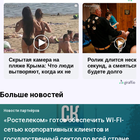
i
Скрытая камера на
Ролик длится неск
пляже Крыма: Что люди
секунд, а смеяться
вытворяют, когда их не
будете долго
видят...
Больше новостей
Новости партнёров
«Ростелеком» готов обеспечить WI-FI-
сетью корпоративных клиентов и
государственный сектор по всей стране