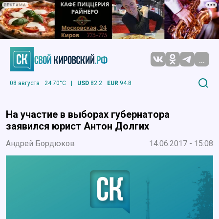
РЕКЛАМА
...
08 августа
24.70°C
|
USD
82.2
EUR
94.8
На участие в выборах губернатора
заявился юрист Антон Долгих
Андрей Бордюков
14.06.2017 - 15:08