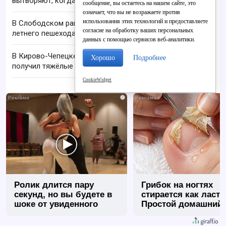
вытворяют, когда их не видят...
сообщение, вы остаетесь на нашем сайте, это
означает, что вы не возражаете против
использования этих технологий и предоставляете
В Слободском районе водитель фуры сбил 28-
согласие на обработку ваших персональных
летнего пешехода
данных с помощью сервисов веб-аналитики.
В Кирово-Чепецке рабочий упал с лестницы и
Хорошо
Подробнее
получил тяжёлые травмы
CookieWidget
i
Ролик длится пару
Грибок на ногтях
секунд, но вы будете в
стирается как ласт
шоке от увиденного
Простой домашний
метод