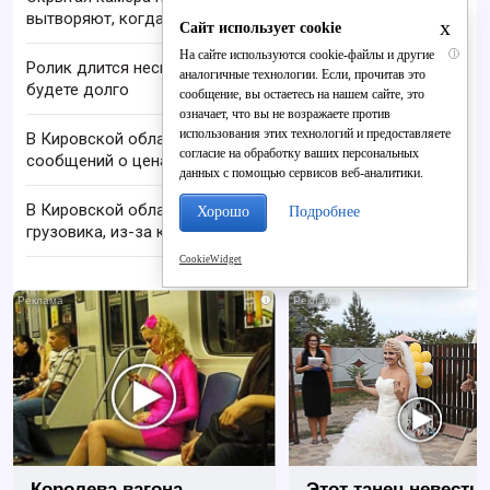
вытворяют, когда их не видят...
x
Сайт использует cookie
На сайте используются cookie-файлы и другие
i
Ролик длится несколько секунд, а смеяться вы
аналогичные технологии. Если, прочитав это
будете долго
сообщение, вы остаетесь на нашем сайте, это
означает, что вы не возражаете против
использования этих технологий и предоставляете
В Кировской области запустили сайт для
согласие на обработку ваших персональных
сообщений о ценах и наличии топлива
данных с помощью сервисов веб-аналитики.
В Кировской области осуждён водитель
Хорошо
Подробнее
грузовика, из-за которого в ДТП погиб человек
CookieWidget
i
Королева вагона
Этот танец невесты