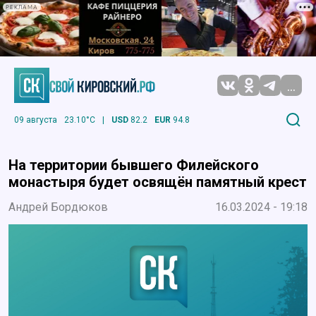
РЕКЛАМА
...
09 августа
23.10°C
|
USD
82.2
EUR
94.8
На территории бывшего Филейского
монастыря будет освящён памятный крест
Андрей Бордюков
16.03.2024 - 19:18