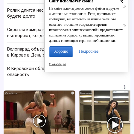
x
Сайт использует cookie
i
На сайте используются cookie-файлы и другие
Ролик длится несколько секунд, а смеяться вы
аналогичные технологии. Если, прочитав это
будете долго
сообщение, вы остаетесь на нашем сайте, это
означает, что вы не возражаете против
i
Скрытая камера на пляже Крыма: Что люди
использования этих технологий и предоставляете
вытворяют, когда их не видят...
согласие на обработку ваших персональных
данных с помощью сервисов веб-аналитики.
Велопарад объединил более тысячи участников
Хорошо
Подробнее
в Кирове в День физкультурника
CookieWidget
В Кировской области объявили ракетную
опасность
i