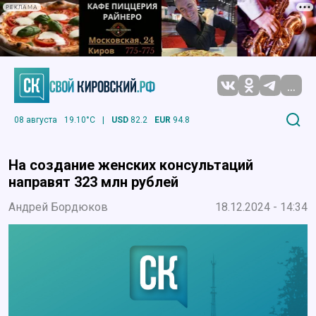
РЕКЛАМА
...
08 августа
19.10°C
|
USD
82.2
EUR
94.8
На создание женских консультаций
направят 323 млн рублей
Андрей Бордюков
18.12.2024 - 14:34