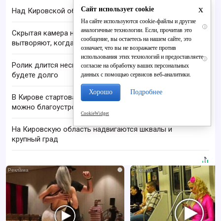
x
Сайт использует cookie
Над Кировской областью сбили БПЛА
На сайте используются cookie-файлы и другие
i
аналогичные технологии. Если, прочитав это
Скрытая камера на пляже Крыма: Что люди
сообщение, вы остаетесь на нашем сайте, это
вытворяют, когда их не видят...
означает, что вы не возражаете против
использования этих технологий и предоставляете
i
Ролик длится несколько секунд, а смеяться вы
согласие на обработку ваших персональных
будете долго
данных с помощью сервисов веб-аналитики.
Хорошо
Подробнее
В Кирове стартовал проект «Вятские дворики»:
можно благоустроить свой двор
CookieWidget
На Кировскую область надвигаются шквалы и
крупный град
i