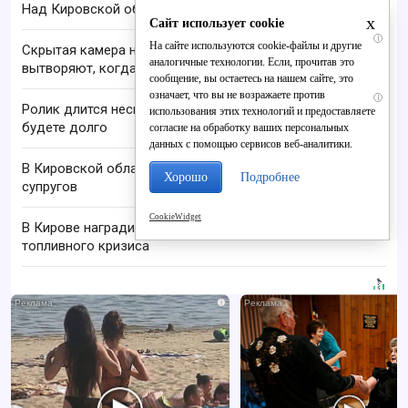
Над Кировской областью сбили БПЛА
x
Сайт использует cookie
i
На сайте используются cookie-файлы и другие
Скрытая камера на пляже Крыма: Что люди
аналогичные технологии. Если, прочитав это
вытворяют, когда их не видят...
сообщение, вы остаетесь на нашем сайте, это
означает, что вы не возражаете против
i
Ролик длится несколько секунд, а смеяться вы
использования этих технологий и предоставляете
будете долго
согласие на обработку ваших персональных
данных с помощью сервисов веб-аналитики.
В Кировской области нашли тела пропавших
Хорошо
Подробнее
супругов
CookieWidget
В Кирове наградили отличившихся во время
топливного кризиса
i