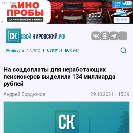
РЕКЛАМА
...
06 августа
17.70°C
|
USD
81.4
EUR
94.1
На соцдоплаты для неработающих
пенсионеров выделили 134 миллиарда
рублей
Андрей Бордюков
29.10.2021 - 15:39