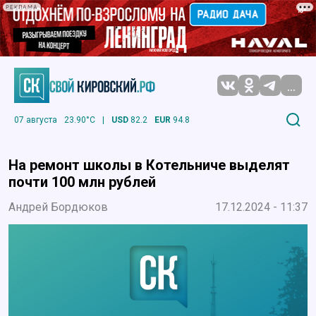
РЕКЛАМА
...
07 августа
23.90°C
|
USD
82.2
EUR
94.8
На ремонт школы в Котельниче выделят
почти 100 млн рублей
Андрей Бордюков
17.12.2024 - 11:37