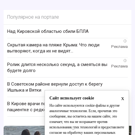
Популярное на портале
Над Кировской областью сбили БПЛА
i
Скрытая камера на пляже Крыма: Что люди
вытворяют, когда их не видят...
i
Ролик длится несколько секунд, а смеяться вы
будете долго
В Советском районе вернули доступ к берегу
Ишлыка и Вятки
x
Сайт использует cookie
В Кирове врачи почти 10 часов промывали лёгкие
На сайте используются cookie-файлы и другие
пациентке с редкой болезнью
аналогичные технологии. Если, прочитав это
сообщение, вы остаетесь на нашем сайте, это
означает, что вы не возражаете против
использования этих технологий и предоставляете
i
согласие на обработку ваших персональных