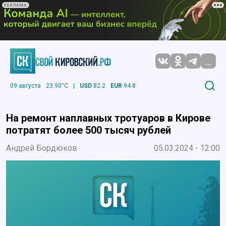
РЕКЛАМА
...
09 августа
23.90°C
|
USD
82.2
EUR
94.8
На ремонт наплавных тротуаров в Кирове
потратят более 500 тысяч рублей
Андрей Бордюков
05.03.2024 - 12:00