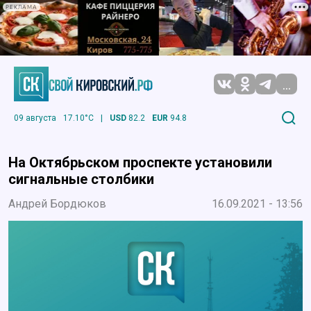
РЕКЛАМА
...
09 августа
17.10°C
|
USD
82.2
EUR
94.8
На Октябрьском проспекте установили
сигнальные столбики
Андрей Бордюков
16.09.2021 - 13:56