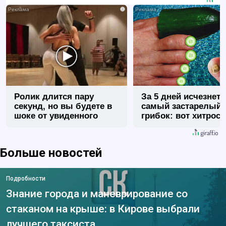
i
Ролик длится пару
За 5 дней исчезнет 
секунд, но вы будете в
самый застарелый
шоке от увиденного
грибок: вот хитрост
Больше новостей
Подробности
Знание города и маневрирование со
стаканом на крыше: в Кирове выбрали
лучшего таксиста