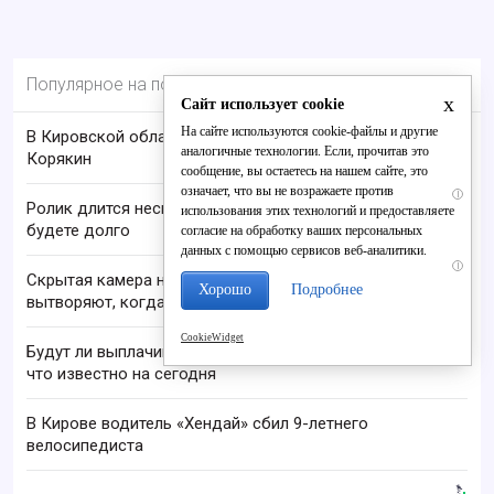
Популярное на портале
x
Сайт использует cookie
На сайте используются cookie-файлы и другие
В Кировской области пропал 68-летний Анатолий
аналогичные технологии. Если, прочитав это
Корякин
сообщение, вы остаетесь на нашем сайте, это
означает, что вы не возражаете против
i
Ролик длится несколько секунд, а смеяться вы
использования этих технологий и предоставляете
будете долго
согласие на обработку ваших персональных
данных с помощью сервисов веб-аналитики.
i
Скрытая камера на пляже Крыма: Что люди
Хорошо
Подробнее
вытворяют, когда их не видят...
CookieWidget
Будут ли выплачивать 13-ю пенсию в 2026 году:
что известно на сегодня
В Кирове водитель «Хендай» сбил 9-летнего
велосипедиста