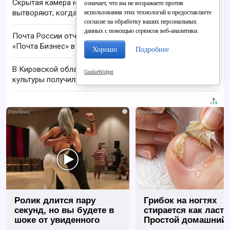
Скрытая камера на пляже Крыма: Что люди
означает, что вы не возражаете против
вытворяют, когда их не видят...
использования этих технологий и предоставляете
согласие на обработку ваших персональных
данных с помощью сервисов веб-аналитики.
Почта России отчиталась о работе сервиса
«Почта Бизнес» в 2026 году
Хорошо
Подробнее
В Кировской области 19 работников физической
CookieWidget
культуры получили награды
i
Ролик длится пару
Грибок на ногтях
секунд, но вы будете в
стирается как ласт
шоке от увиденного
Простой домашний
метод