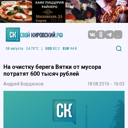
РЕКЛАМА
...
08 августа
24.70°C
|
USD
82.2
EUR
94.8
На очистку берега Вятки от мусора
потратят 600 тысяч рублей
Андрей Бордюков
18.08.2016 - 16:03