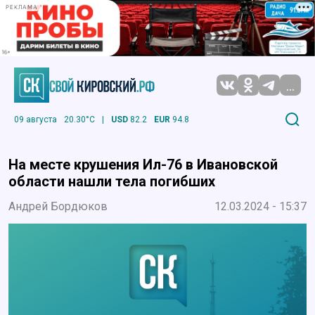
РЕКЛАМА
...
09 августа
20.30°C
|
USD
82.2
EUR
94.8
На месте крушения Ил-76 в Ивановской
области нашли тела погибших
Андрей Бордюков
12.03.2024 - 15:37