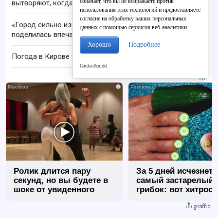
означает, что вы не возражаете против
вытворяют, когда их не видят...
использования этих технологий и предоставляете
согласие на обработку ваших персональных
«Город сильно изменился»: кировчанка
данных с помощью сервисов веб-аналитики.
поделилась впечатлениями после возвращения
Хорошо
Подробнее
Погода в Кирове 9 августа: до +22 C и дождь
CookieWidget
i
Ролик длится пару
За 5 дней исчезнет 
секунд, но вы будете в
самый застарелый
шоке от увиденного
грибок: вот хитрост