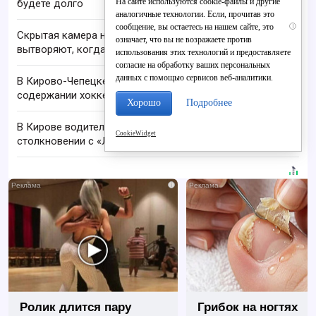
На сайте используются cookie-файлы и другие
будете долго
аналогичные технологии. Если, прочитав это
сообщение, вы остаетесь на нашем сайте, это
i
Скрытая камера на пляже Крыма: Что люди
означает, что вы не возражаете против
вытворяют, когда их не видят...
использования этих технологий и предоставляете
согласие на обработку ваших персональных
данных с помощью сервисов веб-аналитики.
В Кирово-Чепецке подписали соглашение о
содержании хоккейных коробок
Хорошо
Подробнее
В Кирове водитель мопеда пострадал в
CookieWidget
столкновении с «Ладой»
i
Ролик длится пару
Грибок на ногтях