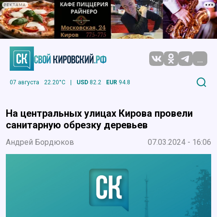
РЕКЛАМА
...
07 августа
22.20°C
|
USD
82.2
EUR
94.8
На центральных улицах Кирова провели
санитарную обрезку деревьев
Андрей Бордюков
07.03.2024 - 16:06