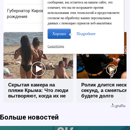
сообщение, вы остаетесь на нашем сайте, это
означает, что вы не возражаете против
Губернатор Кировской области празднует день
использования этих технологий и предоставляете
рождения
согласие на обработку ваших персональных
данных с помощью сервисов веб-аналитики.
Хорошо
Подробнее
i
CookieWidget
Скрытая камера на
Ролик длится неск
пляже Крыма: Что люди
секунд, а смеяться
вытворяют, когда их не
будете долго
видят...
Больше новостей