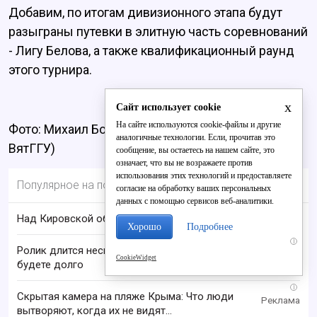
Добавим, по итогам дивизионного этапа будут
разыграны путевки в элитную часть соревнований
- Лигу Белова, а также квалификационный раунд
этого турнира.
x
Сайт использует cookie
На сайте используются cookie-файлы и другие
Фото: Михаил Бондарев (капитан команды
аналогичные технологии. Если, прочитав это
ВятГГУ)
сообщение, вы остаетесь на нашем сайте, это
означает, что вы не возражаете против
использования этих технологий и предоставляете
Популярное на портале
согласие на обработку ваших персональных
данных с помощью сервисов веб-аналитики.
Над Кировской областью сбили БПЛА
Хорошо
Подробнее
i
Ролик длится несколько секунд, а смеяться вы
CookieWidget
будете долго
i
Скрытая камера на пляже Крыма: Что люди
вытворяют, когда их не видят...