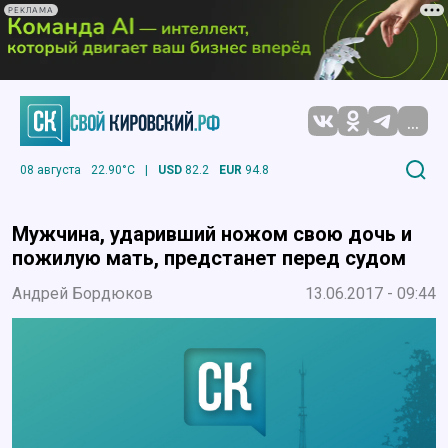
РЕКЛАМА
...
08 августа
22.90°C
|
USD
82.2
EUR
94.8
Мужчина, ударивший ножом свою дочь и
пожилую мать, предстанет перед судом
Андрей Бордюков
13.06.2017 - 09:44