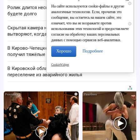
i
На сайте используются cookie-файлы и другие
Ролик длится несколько секунд, а смеяться вы
аналогичные технологии. Если, прочитав это
будете долго
сообщение, вы остаетесь на нашем сайте, это
означает, что вы не возражаете против
i
Скрытая камера на пляже Крыма: Что люди
использования этих технологий и предоставляете
вытворяют, когда их не видят...
согласие на обработку ваших персональных
данных с помощью сервисов веб-аналитики.
В Кирово-Чепецке рабочий упал с лестницы и
Хорошо
Подробнее
получил тяжёлые травмы
CookieWidget
В Кировской области выделили деньги на
переселение из аварийного жилья
i