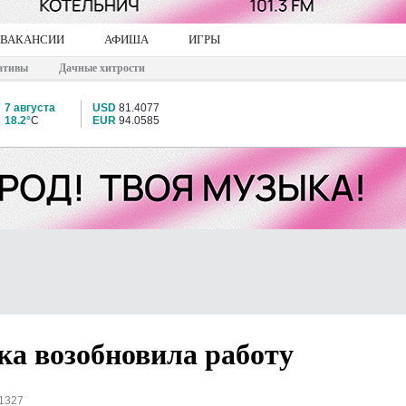
ВАКАНСИИ
АФИША
ИГРЫ
ативы
Дачные хитрости
7 августа
USD
81.4077
18.2°
C
EUR
94.0585
а возобновила работу
1327