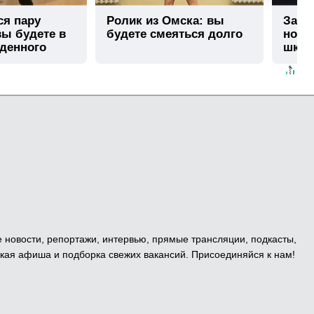
ся пару
Ролик из Омска: вы
Заст
вы будете в
будете смеяться долго
ноги 
иденного
школ
жест
е новости, репортажи, интервью, прямые трансляции, подкасты,
кая афиша и подборка свежих вакансий. Присоединяйся к нам!