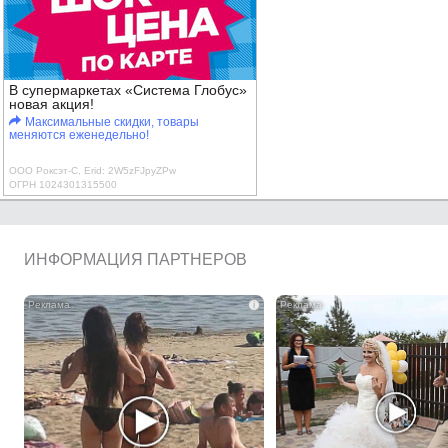
В супермаркетах «Система Глобус»
новая акция!
Максимальные скидки, товары
меняются еженедельно!
ООО Роксэт-С, Erid: 2W5zFJpyZPw
ОГРН 1024301315500
ИНФОРМАЦИЯ ПАРТНЕРОВ
i