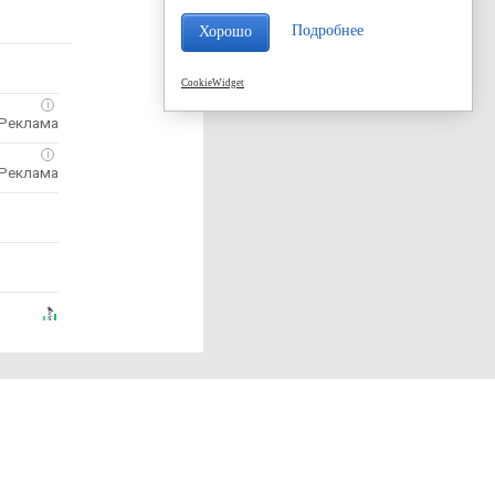
Подробнее
Хорошо
CookieWidget
i
i