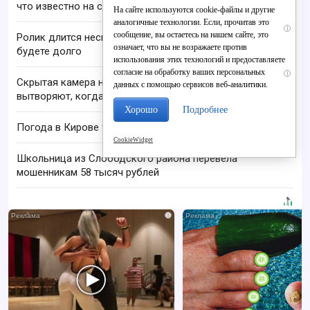
что известно на сегодня
На сайте используются cookie-файлы и другие
аналогичные технологии. Если, прочитав это
i
сообщение, вы остаетесь на нашем сайте, это
Ролик длится несколько секунд, а смеяться вы
означает, что вы не возражаете против
будете долго
использования этих технологий и предоставляете
согласие на обработку ваших персональных
i
Скрытая камера на пляже Крыма: Что люди
данных с помощью сервисов веб-аналитики.
вытворяют, когда их не видят...
Хорошо
Подробнее
Погода в Кирове 9 августа: до +22 C и дождь
CookieWidget
Школьница из Слободского района перевела
мошенникам 58 тысяч рублей
i