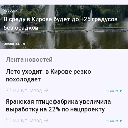
Новости
В среду в Кирове будет до +25 градусов
без осадков
месяц назад
Лента новостей
Лето уходит: в Кирове резко
похолодает
37 минут назад
Новости
Яранская птицефабрика увеличила
выработку на 22% по нацпроекту
55 минут назад
Новости