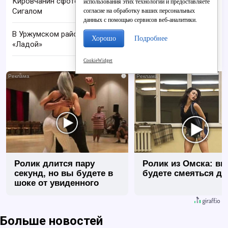
Кировчанин сфотографировался со Стивеном
использования этих технологий и предоставляете
Сигалом
согласие на обработку ваших персональных
данных с помощью сервисов веб-аналитики.
В Уржумском районе молоковоз столкнулся с
Хорошо
Подробнее
«Ладой»
CookieWidget
i
Ролик длится пару
Ролик из Омска: вы
секунд, но вы будете в
будете смеяться до
шоке от увиденного
Больше новостей