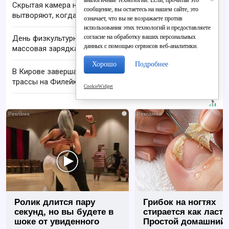
Скрытая камера на пляже Крыма: Что люди
сообщение, вы остаетесь на нашем сайте, это
вытворяют, когда их не видят...
означает, что вы не возражаете против
использования этих технологий и предоставляете
согласие на обработку ваших персональных
День физкультурника в Кирове: шествие и
данных с помощью сервисов веб-аналитики.
массовая зарядка
Хорошо
Подробнее
В Кирове завершают ремонт лыжероллерной
трассы на Филейке
CookieWidget
i
Ролик длится пару
Грибок на ногтях
секунд, но вы будете в
стирается как ласт
шоке от увиденного
Простой домашний