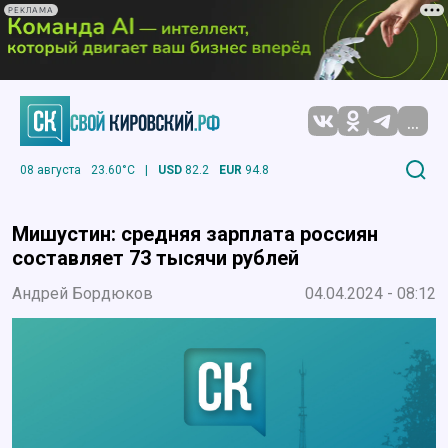
РЕКЛАМА
...
08 августа
23.60°C
|
USD
82.2
EUR
94.8
Мишустин: средняя зарплата россиян
составляет 73 тысячи рублей
Андрей Бордюков
04.04.2024 - 08:12