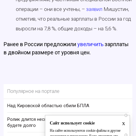
операции – они все учтены, –
заявил
Мишустин,
отметив, что реальные зарплаты в России за год
выросли на 7,8 %, общие доходы – на 5,6 %.
Ранее в России предложили
увеличить
зарплаты
в двойном размере от уровня цен.
Популярное на портале
Над Кировской областью сбили БПЛА
i
Ролик длится несколько секунд, а смеяться вы
x
Сайт использует cookie
будете долго
На сайте используются cookie-файлы и другие
i
аналогичные технологии. Если, прочитав это