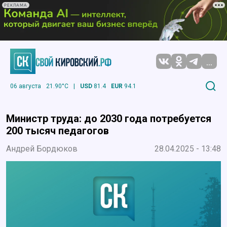
РЕКЛАМА
...
06 августа
21.90°C
|
USD
81.4
EUR
94.1
Министр труда: до 2030 года потребуется
200 тысяч педагогов
Андрей Бордюков
28.04.2025 - 13:48