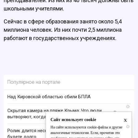
преподавателей. Из них из 40 тысяч должны быть
школьными учителями.
Сейчас в сфере образования занято около 5,4
миллиона человек. Из них почти 2,5 миллиона
работают в государственных учреждениях.
Популярное на портале
Над Кировской областью сбили БПЛА
i
Скрытая камера на пляже Крыма: Что люди
вытворяют, когда их не видят...
x
Сайт использует cookie
i
На сайте используются cookie-файлы и другие
Ролик длится несколько секунд, а смеяться вы
аналогичные технологии. Если, прочитав это
будете долго