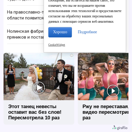
сообщение, вы остаетесь на нашем сайте, это
означает, что вы не возражаете против
использования этих технологий и предоставляете
На православно-туристической карте Кировской
согласие на обработку ваших персональных
области появится «Деревня Ключи»
данных с помощью сервисов веб-аналитики.
Нолинская фабрика расширяет производство
Хорошо
Подробнее
пряников и поставки
CookieWidget
i
Этот танец невесты
Ржу не переставая, 
оставит вас без слов!
видео пересмотриш
Пересмотрела 10 раз
раз